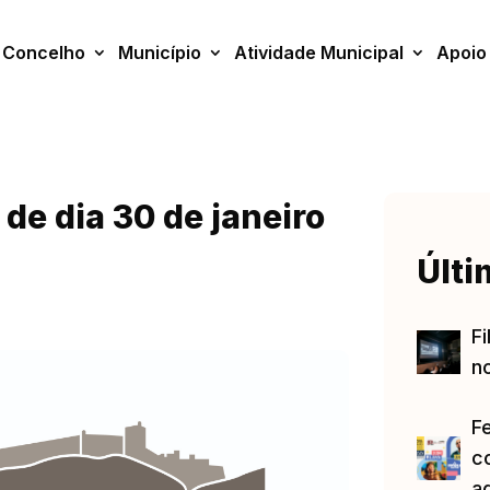
Concelho
Município
Atividade Municipal
Apoio
 de dia 30 de janeiro
Últi
Fi
no
F
c
a