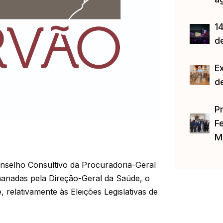
14
d
E
d
P
Fe
M
nselho Consultivo da Procuradoria-Geral
manadas pela Direção-Geral da Saúde, o
 relativamente às Eleições Legislativas de