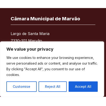
Câmara Municipal de Marvão
Largo de Santa Maria
7330-101 Marvão
Telefone:
245 909 130
We value your privacy
Fax:
245 909 526
We use cookies to enhance your browsing experience,
E-mail:
geral@cm-marvao.pt
serve personalised ads or content, and analyse our traffic.
By clicking "Accept All", you consent to our use of
cookies.
Facebook
RSS
YouTube
Instagram
Customise
Reject All
Accept All
Áreas