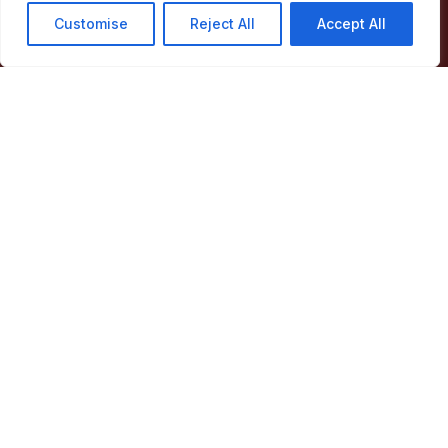
Customise
Reject All
Accept All
Concelho
Município
Atividade Municipal
Apoio ao Munícipe
Turismo
Contactos
Acessos Rápidos
Acessibilidade
Política de privacidade
ERSAR – Reclamações
A minha Rua
Boletim Municipal