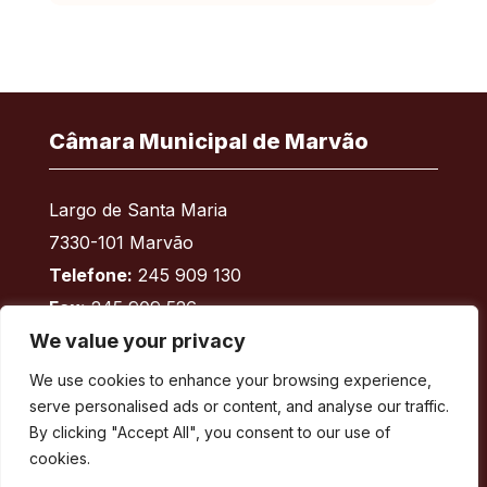
Câmara Municipal de Marvão
Largo de Santa Maria
7330-101 Marvão
Telefone:
245 909 130
Fax:
245 909 526
We value your privacy
E-mail:
geral@cm-marvao.pt
We use cookies to enhance your browsing experience,
serve personalised ads or content, and analyse our traffic.
By clicking "Accept All", you consent to our use of
Facebook
RSS
YouTube
Instagram
cookies.
Áreas