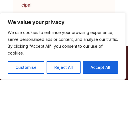
We value your privacy
We use cookies to enhance your browsing experience,
serve personalised ads or content, and analyse our traffic.
By clicking "Accept All", you consent to our use of
cookies.
Câmara Municipal de Marvão
Customise
Reject All
Accept All
Largo de Santa Maria
7330-101 Marvão
Telefone:
245 909 130
Fax:
245 909 526
E-mail:
geral@cm-marvao.pt