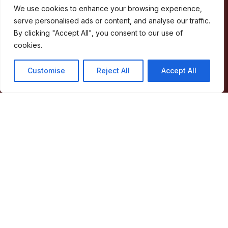
We use cookies to enhance your browsing experience,
Concelho
serve personalised ads or content, and analyse our traffic.
Município
By clicking "Accept All", you consent to our use of
Atividade Municipal
cookies.
Apoio ao Munícipe
Turismo
Customise
Reject All
Accept All
Contactos
Acessos Rápidos
Acessibilidade
Política de privacidade
ERSAR – Reclamações
A minha Rua
Boletim Municipal