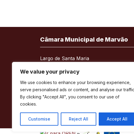
Câmara Municipal de Marvão
Largo de Santa Maria
7330-101 Marvão
We value your privacy
Telefone:
245 909 130
We use cookies to enhance your browsing experience,
Fax:
245 909 526
serve personalised ads or content, and analyse our traffic
E-mail:
geral@cm-marvao.pt
By clicking "Accept All", you consent to our use of
cookies.
Customise
Reject All
Accept All
Facebook
RSS
YouTube
Instagram