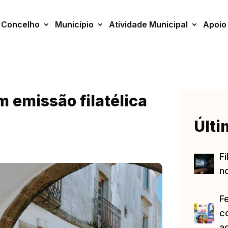
Concelho
Município
Atividade Municipal
Apoio
 emissão filatélica
Últi
Fi
no
F
c
a