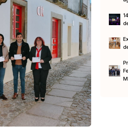
14
d
E
d
P
Fe
M