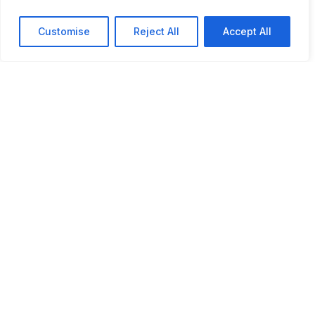
Customise
Reject All
Accept All
Presidente da República no
12º Festival Internacional de
Música de Marvão