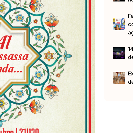
F
c
a
14
d
E
d