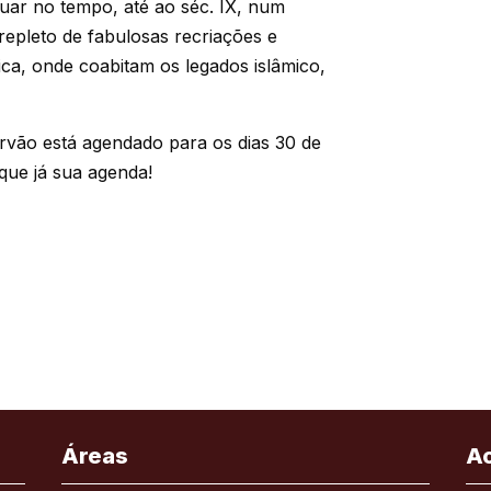
uar no tempo, até ao séc. IX, num
 repleto de fabulosas recriações e
ca, onde coabitam os legados islâmico,
rvão está agendado para os dias 30 de
que já sua agenda!
Áreas
A