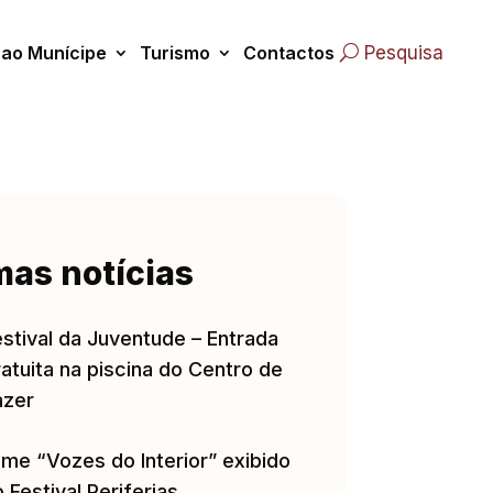
 ao Munícipe
Turismo
Contactos
Pesquisa
mas notícias
estival da Juventude – Entrada
atuita na piscina do Centro de
azer
lme “Vozes do Interior” exibido
 Festival Periferias