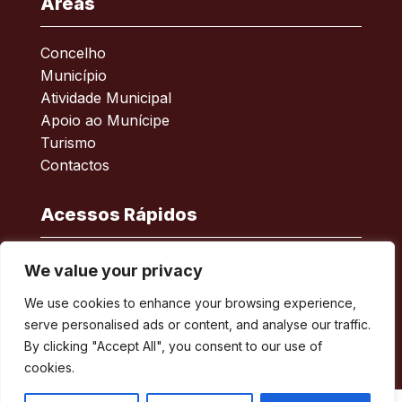
Áreas
Concelho
Município
Atividade Municipal
Apoio ao Munícipe
Turismo
Contactos
Acessos Rápidos
Acessibilidade
We value your privacy
Política de privacidade
We use cookies to enhance your browsing experience,
ERSAR – Reclamações
serve personalised ads or content, and analyse our traffic.
A minha Rua
By clicking "Accept All", you consent to our use of
Boletim Municipal
cookies.