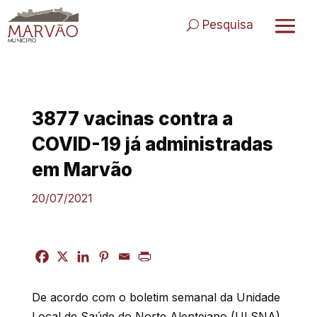
Skip
to
Pesquisa
content
3877 vacinas contra a
COVID-19 já administradas
em Marvão
20/07/2021
De acordo com o boletim semanal da Unidade
Local de Saúde do Norte Alentejano (ULSNA),