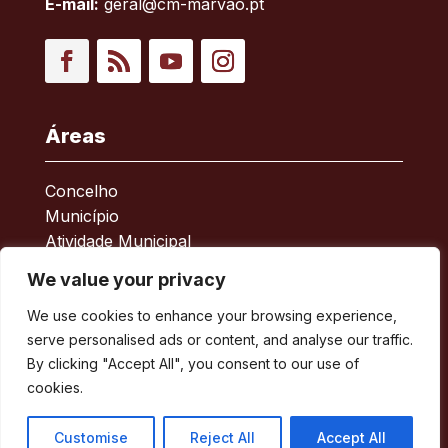
E-mail:
geral@cm-marvao.pt
Facebook
RSS
YouTube
Instagram
Áreas
Concelho
Município
Atividade Municipal
Apoio ao Munícipe
We value your privacy
Turismo
Contactos
We use cookies to enhance your browsing experience,
serve personalised ads or content, and analyse our traffic.
By clicking "Accept All", you consent to our use of
Acessos Rápidos
cookies.
Acessibilidade
Customise
Reject All
Accept All